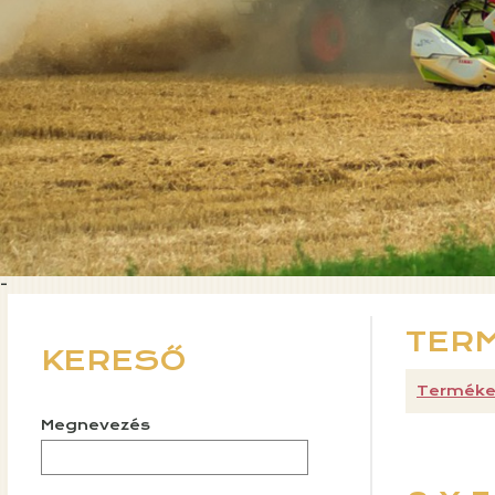
-
TER
KERESŐ
Terméke
Megnevezés