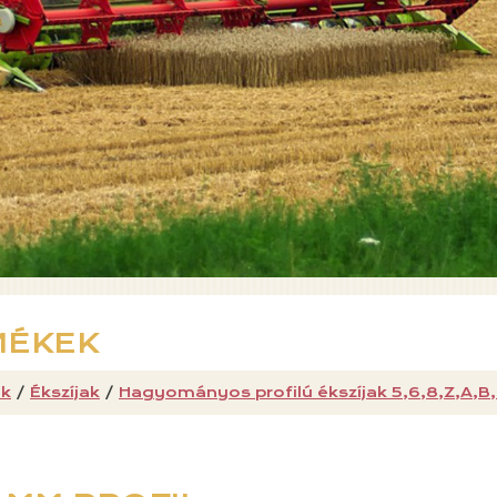
MÉKEK
k
/
Ékszíjak
/
Hagyományos profilú ékszíjak 5,6,8,Z,A,B