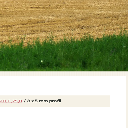
,20,C,25,D
/
8 x 5 mm profil