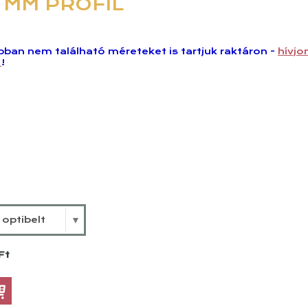
5 MM PROFIL
ban nem található méreteket is tartjuk raktáron -
hívjo
n
!
i optibelt
Ft