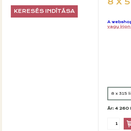
8 X 
A webshop
vagy írjo
8 x 315 l
Ár: 4 260 