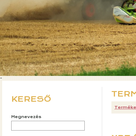
-
TER
KERESŐ
Terméke
Megnevezés