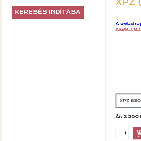
XPZ 
A webshop
vagy írjo
XPZ 630 
Ár: 2 200 