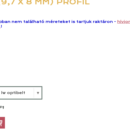
(9,7 X 8 MM) PROFIL
ban nem található méreteket is tartjuk raktáron -
hívjo
n
!
lw optibelt
Ft