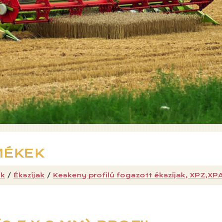
MÉKEK
k
/
Ékszíjak
/
Keskeny profilú fogazott ékszíjak, XPZ,XP