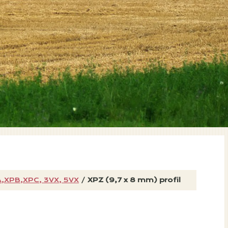
A,XPB,XPC, 3VX, 5VX
/
XPZ (9,7 x 8 mm) profil